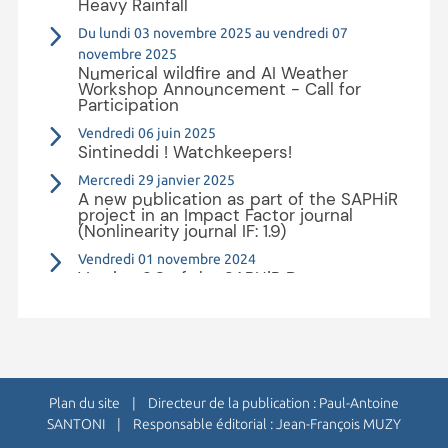
Heavy Rainfall
Du lundi 03 novembre 2025 au vendredi 07
novembre 2025
Numerical wildfire and AI Weather
Workshop Announcement - Call for
Participation
Vendredi 06 juin 2025
Sintineddi ! Watchkeepers!
Mercredi 29 janvier 2025
A new publication as part of the SAPHiR
project in an Impact Factor journal
(Nonlinearity journal IF: 1.9)
Vendredi 01 novembre 2024
Version 2.0 of the SAPHiR Data
Management Plan (DMP)
Plus d'actualités ›
Plan du site
| Directeur de la publication : Paul-Antoine
SANTONI | Responsable éditorial : Jean-François MUZY