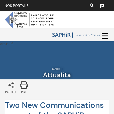
NOS PORTAILS :
SAPHiR |
Università di Corsica
Attualità
SAPHIR
|
Attualità
PARTAGE
PDF
Two New Communications