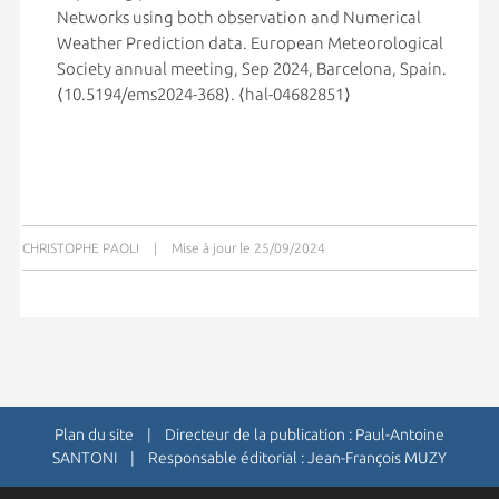
Networks using both observation and Numerical
Weather Prediction data. European Meteorological
Society annual meeting, Sep 2024, Barcelona, Spain.
⟨10.5194/ems2024-368⟩. ⟨hal-04682851⟩
CHRISTOPHE PAOLI
|
Mise à jour le 25/09/2024
Plan du site
| Directeur de la publication : Paul-Antoine
SANTONI | Responsable éditorial : Jean-François MUZY